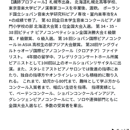
【講師プロフィール】札幌市出身。 北海道札幌北高等学校、
東京音楽大学ピアノ演奏家コースを卒業後、渡欧。 ポーラン
ド国立ショパン音楽大学研究科ピアノ専攻・室内楽専攻をA
+の成績で修了。 第 62 回全日本学生音楽コンクールピアノ部
門小学校の部 北海道大会第 1 位全国大会入選。 第 34・35・
38 回ピティナ ピアノコンペティション全国決勝大会 E 級銀
賞、F 級銀賞、 G 級入選。 第 16 回ショパン国際ピアノコンク
ール in ASIA 高校生の部アジア大会銀賞。 第28回ヤングヴィ
ルトゥオーゾ国際ピアノコンクール（クロアチア）ファイナ
リスト。 4年間の留学中、フレデリクコンサートホール所属
ピアニストとして100回以上のオールショパンリサイタルに出
演。また、スタレミアストピアノサロンでは後進の指導にあ
たり、独自の指導方やオンラインレッスンも積極的に取り入
れる。 これまで、幼児から80代まで、趣味として学ぶ方から
コンクール入賞者まで、幅広い生徒を指導。 指導実績とし
て、ベーテンコンクール、ショパンコンクールインアジア、
グレンツェンピアノコンクールにて、ソロや連弾部門ともに
全国大会入選など、多数の受賞者を輩出。